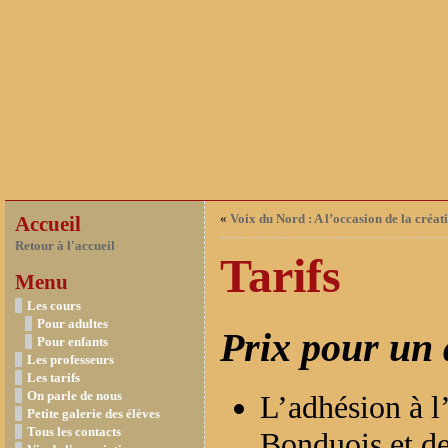
«
Voix du Nord : A l’occasion de la créat
Accueil
Retour à l'accueil
Tarifs
Menu
Les cours
Pour adultes
Prix pour un 
Pour enfants
Les professeurs
Les tarifs
On parle de nous
L’adhésion à l
Petite galerie des élèves
Tous les contacts
Bonduois et d